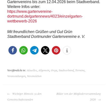
Gartenvereins bis zum 12.04.2026 beim Stadtverband.
Weitere Infos unter:
https://www.gartenvereine-
dortmund.de/gartennews/4023/einzelgarten-
wettbewerb-2026
Mit freundlichen Grüßen und Gut Grün
Stadtverband Dortmunder Gartenvereine e. V.
Veröffentlicht in:
Aktuelles
,
Allgemein
,
Orga
,
Stadtverband
,
Termine
,
Veranstaltungen
,
Vereinsleben
BEITRAGS-
Wichtiger Hinweis zu den
Bilder von der Mitgliederversammlung
NAVIGATION
Gemeinschaftsstunden
2026