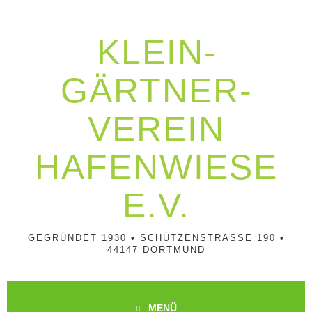
Springe
zum
Inhalt
KLEIN­
GÄRTNER­
VEREIN
HAFENWIESE
E.V.
GEGRÜNDET 1930 • SCHÜTZENSTRASSE 190 • 4
4147 DORTMUND
MENÜ