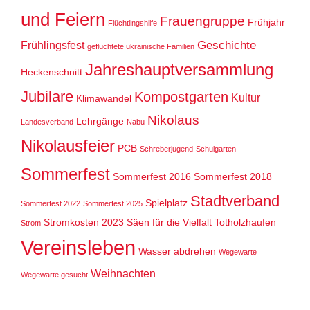
und Feiern
Frauengruppe
Frühjahr
Flüchtlingshilfe
Geschichte
Frühlingsfest
geflüchtete ukrainische Familien
Jahreshauptversammlung
Heckenschnitt
Jubilare
Kompostgarten
Kultur
Klimawandel
Nikolaus
Lehrgänge
Landesverband
Nabu
Nikolausfeier
PCB
Schreberjugend
Schulgarten
Sommerfest
Sommerfest 2016
Sommerfest 2018
Stadtverband
Spielplatz
Sommerfest 2022
Sommerfest 2025
Stromkosten 2023
Säen für die Vielfalt
Totholzhaufen
Strom
Vereinsleben
Wasser abdrehen
Wegewarte
Weihnachten
Wegewarte gesucht