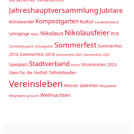
Jahreshauptversammlung
Jubilare
Kompostgarten
Kultur
Klimawandel
Landesverband
Nikolausfeier
Nikolaus
Lehrgänge
PCB
Nabu
Sommerfest
Sommerfest
Schreberjugend
Schulgarten
2016
Sommerfest 2018
Sommerfest 2022
Sommerfest 2025
Stadtverband
Spielplatz
Stromkosten 2023
Strom
Säen für die Vielfalt
Totholzhaufen
Vereinsleben
Wasser abdrehen
Wegewarte
Weihnachten
Wegewarte gesucht