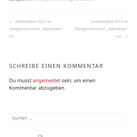
BEITRAGS-
Nikolausfeier 2012 im
Erntedankfest 2013 im
NAVIGATION
Kleingärtnerverein „Hafenwiese“
Kleingärtnerverein „Hafenwiese“
e.V.
e.V.
SCHREIBE EINEN KOMMENTAR
Du musst
angemeldet
sein, um einen
Kommentar abzugeben.
Suchen
nach: