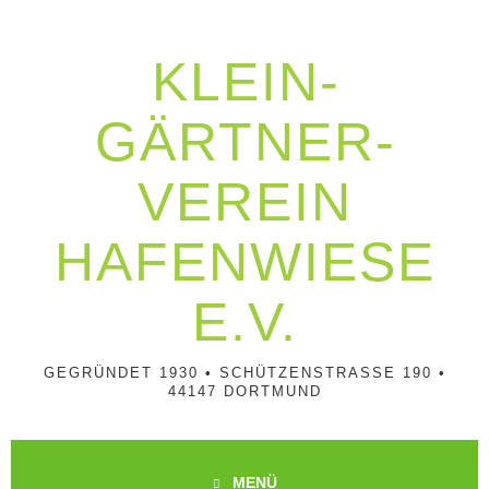
Springe
zum
Inhalt
KLEIN­
GÄRTNER­
VEREIN
HAFENWIESE
E.V.
GEGRÜNDET 1930 • SCHÜTZENSTRASSE 190 • 4
4147 DORTMUND
MENÜ