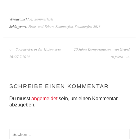
Veröffentlicht in:
Sommerfeste
Schlagwort:
Feste- und Feiern
,
Sommerfest
,
Sommerfest 2013
BEITRAGS-
Sommerfest in der Hafenwiese
20 Jahre Kompostgarten – ein Grund
NAVIGATION
26./27.7.2014
zu feiern
SCHREIBE EINEN KOMMENTAR
Du musst
angemeldet
sein, um einen Kommentar
abzugeben.
Suchen