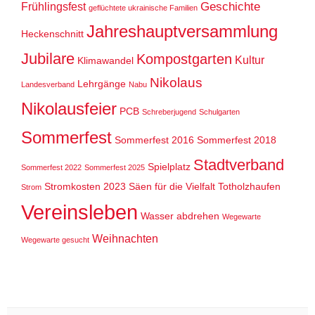
Geschichte
Frühlingsfest
geflüchtete ukrainische Familien
Jahreshauptversammlung
Heckenschnitt
Jubilare
Kompostgarten
Kultur
Klimawandel
Nikolaus
Lehrgänge
Landesverband
Nabu
Nikolausfeier
PCB
Schreberjugend
Schulgarten
Sommerfest
Sommerfest 2016
Sommerfest 2018
Stadtverband
Spielplatz
Sommerfest 2022
Sommerfest 2025
Stromkosten 2023
Säen für die Vielfalt
Totholzhaufen
Strom
Vereinsleben
Wasser abdrehen
Wegewarte
Weihnachten
Wegewarte gesucht