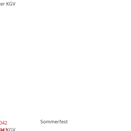
der KGV
Sommerfest
der KGV