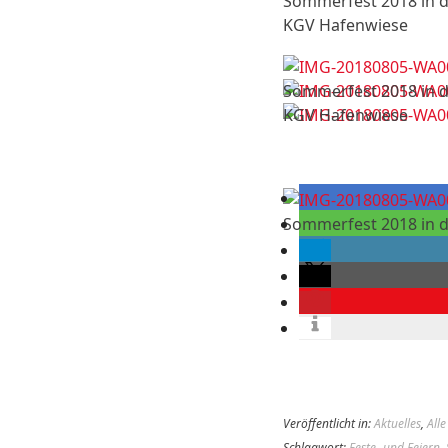
Sommerfest 2018 in 
KGV Hafenwiese
Sommerfest 2018 in 
KGV Hafenwiese
Sommerfest 2018 in 
Veröffentlicht in:
Aktuelles
,
Alle
Schlagwort:
Feste- und Feiern
,