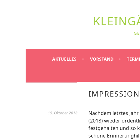
Springe
zum
KLEIN­G
Inhalt
GE
AKTUELLES
VORSTAND
TERM
IMPRESSION
Nachdem letztes Jahr
15. Oktober 2018
(2018) wieder ordentl
festgehalten und so k
schöne Erinnerunghil