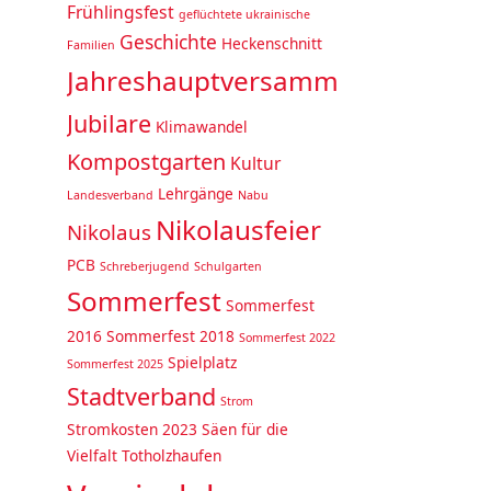
Frühlingsfest
geflüchtete ukrainische
Geschichte
Heckenschnitt
Familien
Jahreshauptversammlung
Jubilare
Klimawandel
Kompostgarten
Kultur
Lehrgänge
Landesverband
Nabu
Nikolausfeier
Nikolaus
PCB
Schreberjugend
Schulgarten
Sommerfest
Sommerfest
2016
Sommerfest 2018
Sommerfest 2022
Spielplatz
Sommerfest 2025
Stadtverband
Strom
Stromkosten 2023
Säen für die
Vielfalt
Totholzhaufen