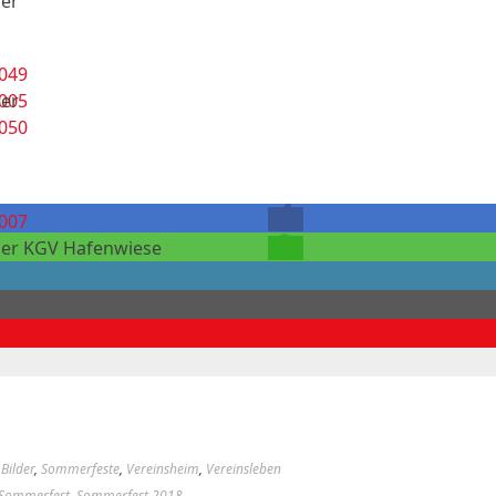
der
der
der KGV Hafenwiese
 Bilder
,
Sommerfeste
,
Vereinsheim
,
Vereinsleben
Sommerfest
,
Sommerfest 2018