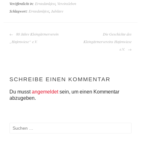
Veröffentlicht in:
Erntedankfest
,
Vereinsleben
Schlagwort:
Erntedankfest
,
Jubilare
BEITRAGS-
80 Jahre Kleingärtnerverein
Die Geschichte des
NAVIGATION
„Hafenwiese“ e.V.
Kleingärtnervereins Hafenwiese
e.V.
SCHREIBE EINEN KOMMENTAR
Du musst
angemeldet
sein, um einen Kommentar
abzugeben.
Suchen
nach: