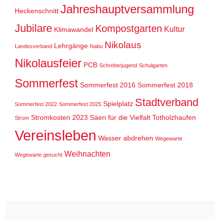
Jahreshauptversammlung
Heckenschnitt
Jubilare
Kompostgarten
Kultur
Klimawandel
Nikolaus
Lehrgänge
Landesverband
Nabu
Nikolausfeier
PCB
Schreberjugend
Schulgarten
Sommerfest
Sommerfest 2016
Sommerfest 2018
Stadtverband
Spielplatz
Sommerfest 2022
Sommerfest 2025
Stromkosten 2023
Säen für die Vielfalt
Totholzhaufen
Strom
Vereinsleben
Wasser abdrehen
Wegewarte
Weihnachten
Wegewarte gesucht