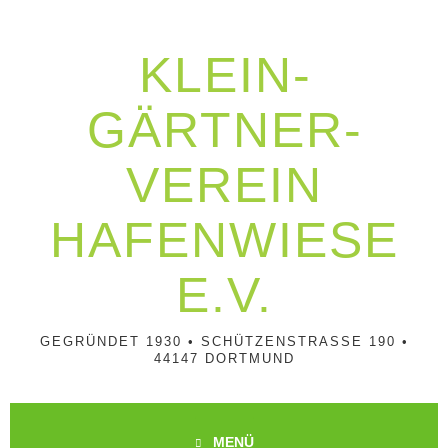
Springe
zum
Inhalt
KLEIN­
GÄRTNER­
VEREIN
HAFENWIESE
E.V.
GEGRÜNDET 1930 • SCHÜTZENSTRASSE 190 • 4
4147 DORTMUND
MENÜ