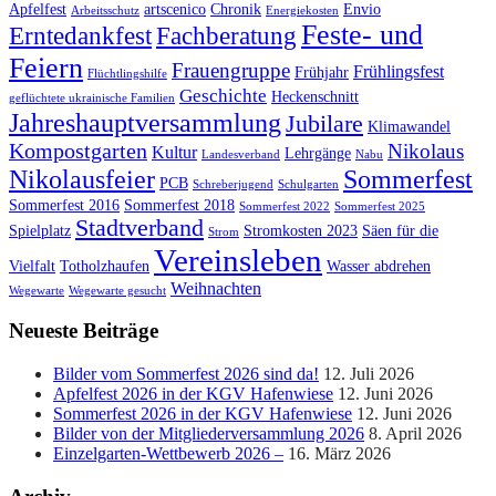
Apfelfest
artscenico
Chronik
Envio
Arbeitsschutz
Energiekosten
Feste- und
Erntedankfest
Fachberatung
Feiern
Frauengruppe
Frühlingsfest
Frühjahr
Flüchtlingshilfe
Geschichte
Heckenschnitt
geflüchtete ukrainische Familien
Jahreshauptversammlung
Jubilare
Klimawandel
Kompostgarten
Nikolaus
Kultur
Lehrgänge
Landesverband
Nabu
Nikolausfeier
Sommerfest
PCB
Schreberjugend
Schulgarten
Sommerfest 2016
Sommerfest 2018
Sommerfest 2022
Sommerfest 2025
Stadtverband
Spielplatz
Stromkosten 2023
Säen für die
Strom
Vereinsleben
Vielfalt
Totholzhaufen
Wasser abdrehen
Weihnachten
Wegewarte
Wegewarte gesucht
Neueste Beiträge
Bilder vom Sommerfest 2026 sind da!
12. Juli 2026
Apfelfest 2026 in der KGV Hafenwiese
12. Juni 2026
Sommerfest 2026 in der KGV Hafenwiese
12. Juni 2026
Bilder von der Mitgliederversammlung 2026
8. April 2026
Einzelgarten-Wettbewerb 2026 –
16. März 2026