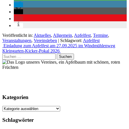
Veröffentlicht in:
Aktuelles
,
Allgemein
,
Apfelfest
,
Termine
,
Veranstaltungen
,
Vereinsleben
|
Schlagwort:
Apfelfest
Beitrags-
Einladung zum Apfelfest am 27.09.2025 im Windmühlenweg
Kleingarten-Kicker-Pokal 2026
Navigation
Suchen
nach:
Kategorien
Kategorien
Schlagwörter