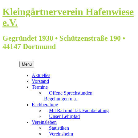
Springe
Klein­gärtner­verein Hafenwiese
zum
e.V.
Inhalt
Gegründet 1930 • Schützenstraße 190 •
44147 Dortmund
Menü
Aktuelles
Vorstand
Termine
Offene Sprechstunden,
Begehungen u.a.
Fachberatung
Mit Rat und Tat: Fachberatung
Unser Lehrpfad
Vereinsleben
Statistiken
Vereinsheim