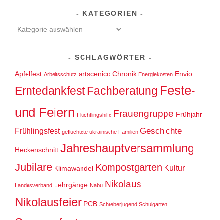
KATEGORIEN
Kategorien
SCHLAGWÖRTER
Apfelfest
artscenico
Chronik
Envio
Arbeitsschutz
Energiekosten
Feste-
Erntedankfest
Fachberatung
und Feiern
Frauengruppe
Frühjahr
Flüchtlingshilfe
Geschichte
Frühlingsfest
geflüchtete ukrainische Familien
Jahreshauptversammlung
Heckenschnitt
Jubilare
Kompostgarten
Kultur
Klimawandel
Nikolaus
Lehrgänge
Landesverband
Nabu
Nikolausfeier
PCB
Schreberjugend
Schulgarten