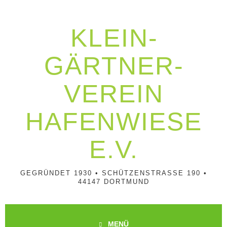
Springe
zum
Inhalt
KLEIN­
GÄRTNER­
VEREIN
HAFENWIESE
E.V.
GEGRÜNDET 1930 • SCHÜTZENSTRASSE 190 • 4
4147 DORTMUND
MENÜ