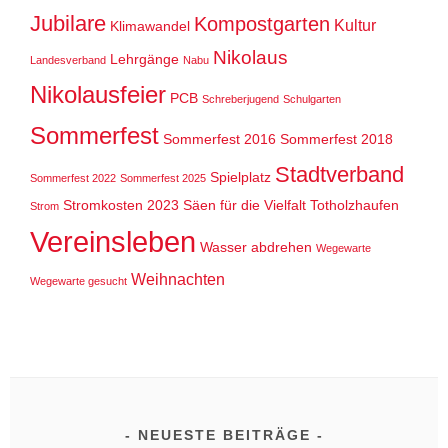
Jubilare
Kompostgarten
Kultur
Klimawandel
Nikolaus
Lehrgänge
Landesverband
Nabu
Nikolausfeier
PCB
Schreberjugend
Schulgarten
Sommerfest
Sommerfest 2016
Sommerfest 2018
Stadtverband
Spielplatz
Sommerfest 2022
Sommerfest 2025
Stromkosten 2023
Säen für die Vielfalt
Totholzhaufen
Strom
Vereinsleben
Wasser abdrehen
Wegewarte
Weihnachten
Wegewarte gesucht
NEUESTE BEITRÄGE