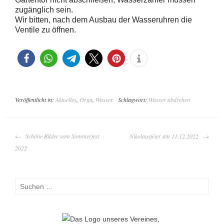
zugänglich sein.
Wir bitten, nach dem Ausbau der Wasseruhren die
Ventile zu öffnen.
Veröffentlicht in:
Aktuelles
,
Orga
,
Wasser
Schlagwort:
Wasser abdrehen
BEITRAGS-
Schöne Bilder vom Sommerfest
Nikolausfeier am 11.12.2022
NAVIGATION
2022
Suchen
nach: