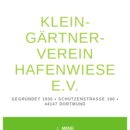
Springe
zum
Inhalt
KLEIN­
GÄRTNER­
VEREIN
HAFENWIESE
E.V.
GEGRÜNDET 1930 • SCHÜTZENSTRASSE 190 • 4
4147 DORTMUND
MENÜ