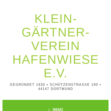
Springe
zum
Inhalt
KLEIN­
GÄRTNER­
VEREIN
HAFENWIESE
E.V.
GEGRÜNDET 1930 • SCHÜTZENSTRASSE 190 • 4
4147 DORTMUND
MENÜ