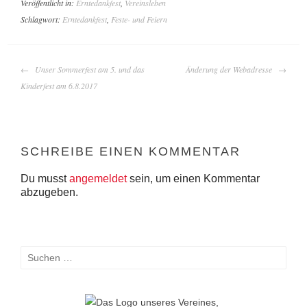
Veröffentlicht in:
Erntedankfest
,
Vereinsleben
Schlagwort:
Erntedankfest
,
Feste- und Feiern
BEITRAGS-
Unser Sommerfest am 5. und das
Änderung der Webadresse
NAVIGATION
Kinderfest am 6.8.2017
SCHREIBE EINEN KOMMENTAR
Du musst
angemeldet
sein, um einen Kommentar
abzugeben.
Suchen
nach: