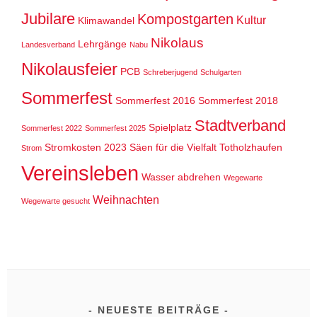
Jubilare
Kompostgarten
Kultur
Klimawandel
Nikolaus
Lehrgänge
Landesverband
Nabu
Nikolausfeier
PCB
Schreberjugend
Schulgarten
Sommerfest
Sommerfest 2016
Sommerfest 2018
Stadtverband
Spielplatz
Sommerfest 2022
Sommerfest 2025
Stromkosten 2023
Säen für die Vielfalt
Totholzhaufen
Strom
Vereinsleben
Wasser abdrehen
Wegewarte
Weihnachten
Wegewarte gesucht
NEUESTE BEITRÄGE