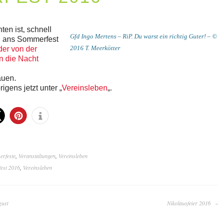
en ist, schnell
Gfd Ingo Mertens – RiP. Du warst ein richtig Guter! – ©
n ans Sommerfest
2016 T. Meerkötter
der von der
n die Nacht
auen.
rigens jetzt unter „
Vereinsleben
„.
rfeste
,
Veranstaltungen
,
Vereinsleben
est 2016
,
Vereinsleben
gust
Nikolausfeier 2016