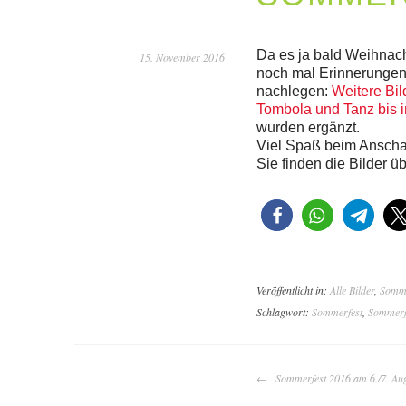
Da es ja bald Weihnacht
15. November 2016
noch mal Erinnerunge
nachlegen:
Weitere Bil
Tombola und Tanz bis i
wurden ergänzt.
Viel Spaß beim Ansch
Sie finden die Bilder üb
Veröffentlicht in:
Alle Bilder
,
Somme
Schlagwort:
Sommerfest
,
Sommerf
BEITRAGS-
Sommerfest 2016 am 6./7. Au
NAVIGATION