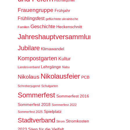
Flüchtlingshilfe
Frauengruppe
Frühjahr
Frühlingsfest
geflüchtete ukrainische
Geschichte
Heckenschnitt
Familien
Jahreshauptversammlung
Jubilare
Klimawandel
Kompostgarten
Kultur
Lehrgänge
Landesverband
Nabu
Nikolausfeier
Nikolaus
PCB
Schreberjugend
Schulgarten
Sommerfest
Sommerfest 2016
Sommerfest 2018
Sommerfest 2022
Spielplatz
Sommerfest 2025
Stadtverband
Stromkosten
Strom
2023
Säen für die Vielfalt