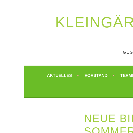
Springe
zum
Inhalt
KLEIN­GÄ
GEG
AKTUELLES
VORSTAND
TERM
NEUE B
SOMMER