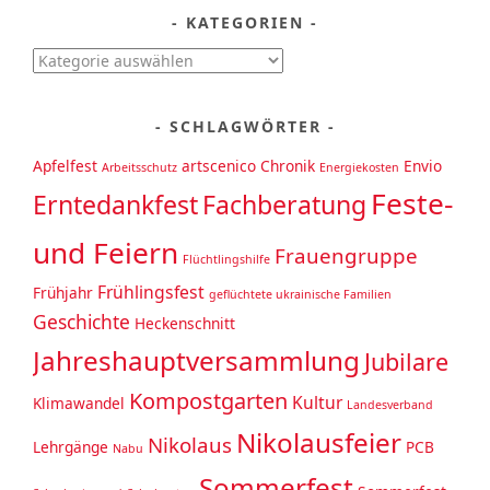
KATEGORIEN
Kategorien
SCHLAGWÖRTER
Apfelfest
artscenico
Chronik
Envio
Arbeitsschutz
Energiekosten
Feste-
Erntedankfest
Fachberatung
und Feiern
Frauengruppe
Flüchtlingshilfe
Frühlingsfest
Frühjahr
geflüchtete ukrainische Familien
Geschichte
Heckenschnitt
Jahreshauptversammlung
Jubilare
Kompostgarten
Kultur
Klimawandel
Landesverband
Nikolausfeier
Nikolaus
Lehrgänge
PCB
Nabu
Sommerfest