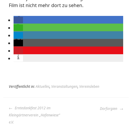
Film ist nicht mehr dort zu sehen.
Veröffentlicht in:
Aktuelles
,
Veranstaltungen
,
Vereinsleben
BEITRAGS-
Erntedankfest 2012 im
Dorforgien
NAVIGATION
Kleingärtnerverein „Hafenwiese“
e.V.