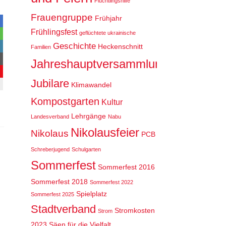
Flüchtlingshilfe
Frauengruppe
Frühjahr
Frühlingsfest
geflüchtete ukrainische
Geschichte
Heckenschnitt
Familien
Jahreshauptversammlung
Jubilare
Klimawandel
Kompostgarten
Kultur
Lehrgänge
Landesverband
Nabu
Nikolausfeier
Nikolaus
PCB
Schreberjugend
Schulgarten
Sommerfest
Sommerfest 2016
Sommerfest 2018
Sommerfest 2022
Spielplatz
Sommerfest 2025
Stadtverband
Stromkosten
Strom
2023
Säen für die Vielfalt