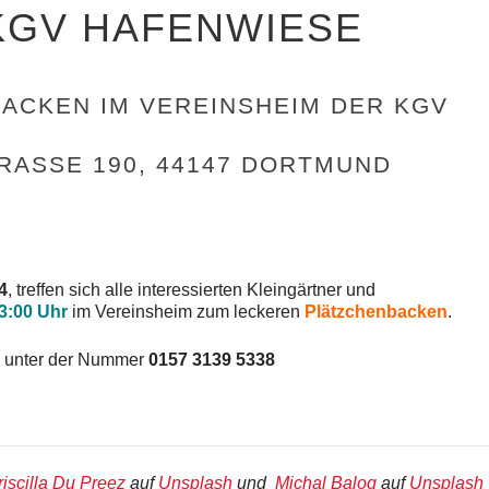
 KGV HAFENWIESE
ACKEN IM VEREINSHEIM DER KGV
ASSE 190, 44147 DORTMUND
4
, treffen sich alle interessierten Kleingärtner und
3:00 Uhr
im Vereinsheim zum leckeren
Plätzchenbacken
.
e unter der Nummer
0157 3139 5338
riscilla Du Preez
auf
Unsplash
und
Michal Balog
auf
Unsplash