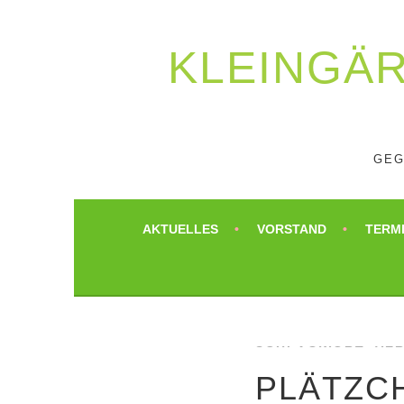
Springe
zum
Inhalt
KLEIN­GÄ
GEG
AKTUELLES
VORSTAND
TERM
SCHLAGWORT:
VER
PLÄTZC