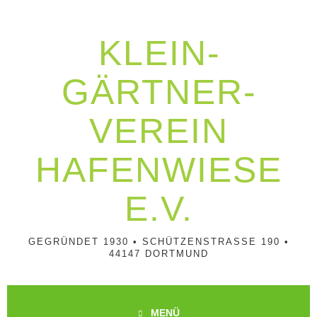
Springe
zum
Inhalt
KLEIN­
GÄRTNER­
VEREIN
HAFENWIESE
E.V.
GEGRÜNDET 1930 • SCHÜTZENSTRASSE 190 • 4
4147 DORTMUND
MENÜ