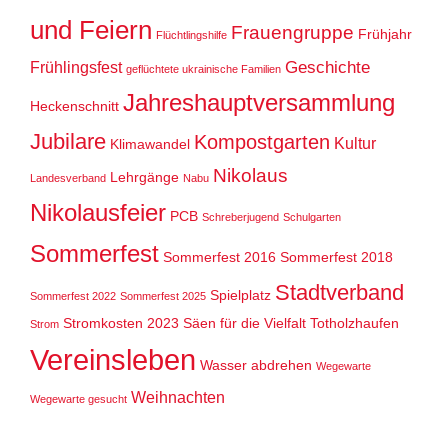
und Feiern
Frauengruppe
Frühjahr
Flüchtlingshilfe
Geschichte
Frühlingsfest
geflüchtete ukrainische Familien
Jahreshauptversammlung
Heckenschnitt
Jubilare
Kompostgarten
Kultur
Klimawandel
Nikolaus
Lehrgänge
Landesverband
Nabu
Nikolausfeier
PCB
Schreberjugend
Schulgarten
Sommerfest
Sommerfest 2016
Sommerfest 2018
Stadtverband
Spielplatz
Sommerfest 2022
Sommerfest 2025
Stromkosten 2023
Säen für die Vielfalt
Totholzhaufen
Strom
Vereinsleben
Wasser abdrehen
Wegewarte
Weihnachten
Wegewarte gesucht