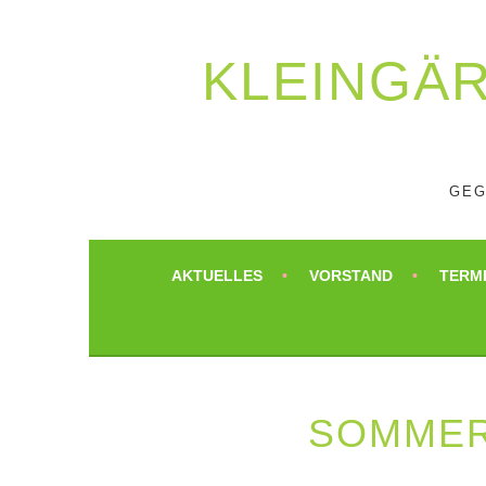
Springe
zum
Inhalt
KLEIN­GÄ
GEG
AKTUELLES
VORSTAND
TERM
SOMMER