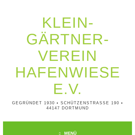
Springe
zum
Inhalt
KLEIN­
GÄRTNER­
VEREIN
HAFENWIESE
E.V.
GEGRÜNDET 1930 • SCHÜTZENSTRASSE 190 • 4
4147 DORTMUND
MENÜ