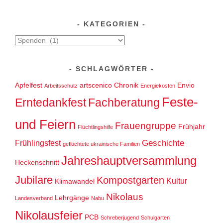
KATEGORIEN
Kategorien
SCHLAGWÖRTER
Apfelfest
artscenico
Chronik
Envio
Arbeitsschutz
Energiekosten
Feste-
Erntedankfest
Fachberatung
und Feiern
Frauengruppe
Frühjahr
Flüchtlingshilfe
Geschichte
Frühlingsfest
geflüchtete ukrainische Familien
Jahreshauptversammlung
Heckenschnitt
Jubilare
Kompostgarten
Kultur
Klimawandel
Nikolaus
Lehrgänge
Landesverband
Nabu
Nikolausfeier
PCB
Schreberjugend
Schulgarten